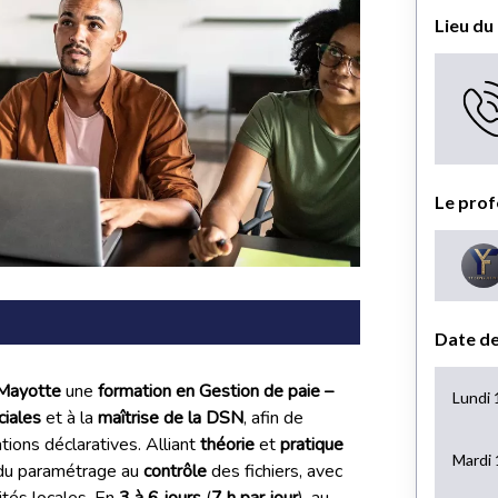
Mayotte
une
formation en Gestion de paie –
ciales
et à la
maîtrise de la DSN
, afin de
ations déclaratives. Alliant
théorie
et
pratique
 du paramétrage au
contrôle
des fichiers, avec
ités locales. En
3 à 6 jours
(
7 h par jour
), au