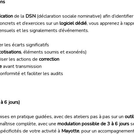
ons
ication
de la
DSN
(déclaration sociale nominative) afin d’identifi
oncrets et d’exercices sur un
logiciel dédié
, vous apprenez à rapp
mensuels et les signalements d’événements.
 les écarts significatifs
cotisations
, éléments soumis et exonérés)
riser les actions de
correction
e
avant transmission
nformité et faciliter les audits
à 6 jours)
ises en pratique guidées, avec des ateliers pas à pas sur un
outi
maîtrise complète, avec une
modulation possible de 3 à 6 jours
se
écificités de votre activité à
Mayotte
, pour un accompagnement