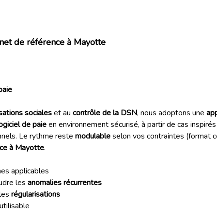
et de référence à Mayotte
paie
isations sociales
et au
contrôle de la DSN
, nous adoptons une
app
ogiciel de paie
en environnement sécurisé, à partir de cas inspirés 
nnels. Le rythme reste
modulable
selon vos contraintes (format 
nce à Mayotte
.
hes applicables
udre les
anomalies récurrentes
 les
régularisations
utilisable