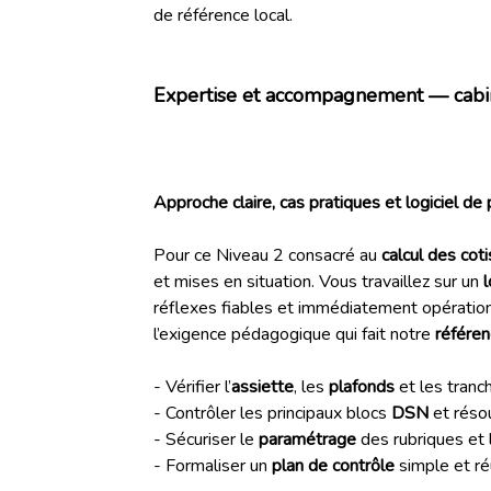
de référence local.
Expertise et accompagnement — cabin
Approche claire, cas pratiques et logiciel de 
Pour ce Niveau 2 consacré au
calcul des cot
et mises en situation. Vous travaillez sur un
l
réflexes fiables et immédiatement opératio
l’exigence pédagogique qui fait notre
référe
- Vérifier l’
assiette
, les
plafonds
et les tranc
- Contrôler les principaux blocs
DSN
et réso
- Sécuriser le
paramétrage
des rubriques et
- Formaliser un
plan de contrôle
simple et ré