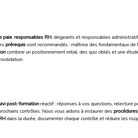
e paie
,
responsables RH
, dirigeants et responsables administrati
Des
prérequis
sont recommandés : maîtrise des fondamentaux de la
ion
combine un positionnement initial, des quiz ciblés et une étud
nsolidation.
uivi post-formation
réactif : réponses à vos questions, relecture 
 prochains contrôles. Nous vous aidons à instaurer des
procédures
 RH
dans la durée, documenter chaque contrôle et réduire les risqu