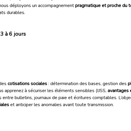
 nous déployons un accompagnement
pragmatique et proche du te
ats durables.
3 à 6 jours
 des
cotisations sociales
: détermination des bases, gestion des
p
us apprenez à sécuriser les éléments sensibles (IJSS,
avantages 
s entre bulletins, journaux de paie et écritures comptables. L’obj
iales
et anticiper les anomalies avant toute transmission.